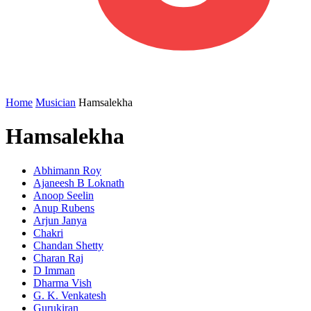
Home
Musician
Hamsalekha
Hamsalekha
Abhimann Roy
Ajaneesh B Loknath
Anoop Seelin
Anup Rubens
Arjun Janya
Chakri
Chandan Shetty
Charan Raj
D Imman
Dharma Vish
G. K. Venkatesh
Gurukiran