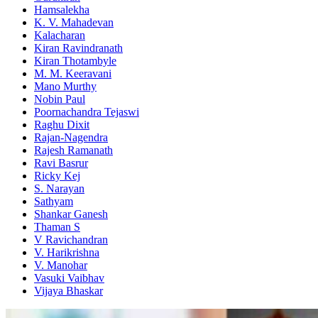
Hamsalekha
K. V. Mahadevan
Kalacharan
Kiran Ravindranath
Kiran Thotambyle
M. M. Keeravani
Mano Murthy
Nobin Paul
Poornachandra Tejaswi
Raghu Dixit
Rajan-Nagendra
Rajesh Ramanath
Ravi Basrur
Ricky Kej
S. Narayan
Sathyam
Shankar Ganesh
Thaman S
V Ravichandran
V. Harikrishna
V. Manohar
Vasuki Vaibhav
Vijaya Bhaskar