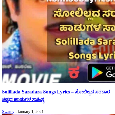
Solillada Saradara Songs Lyrics – ಸೋಲಿಲ್ಲದ ಸರದಾರ
ಚಿತ್ರದ ಹಾಡುಗಳ ಸಾಹಿತ್ಯ
Swamy
-
January 1, 2021