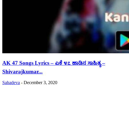
AK 47 Songs Lyrics – ಎಕೆ ೪೭ ಹಾಡಿನ ಸಾಹಿತ್ಯ –
Shivarajkumar...
Sahadeva
-
December 3, 2020