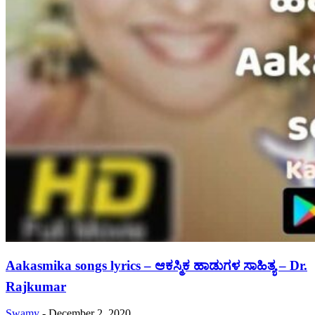
Aakasmika songs lyrics – ಆಕಸ್ಮಿಕ ಹಾಡುಗಳ ಸಾಹಿತ್ಯ – Dr.
Rajkumar
Swamy
-
December 2, 2020