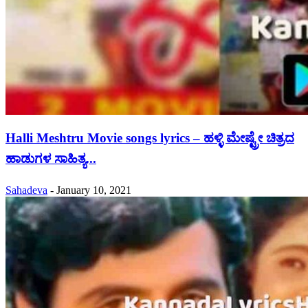
Halli Meshtru Movie songs lyrics – ಹಳ್ಳಿ ಮೇಷ್ಟ್ರೇ ಚಿತ್ರದ
ಹಾಡುಗಳ ಸಾಹಿತ್ಯ...
Sahadeva
-
January 10, 2021