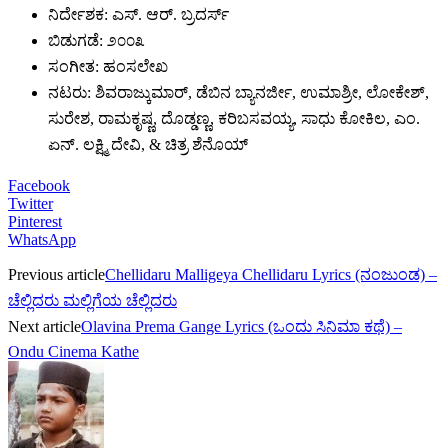
ನಿರ್ದೇಶಕ: ಎಸ್. ಆರ್. ಬ್ರದರ್ಸ್
ಬಿಡುಗಡೆ: ೨೦೦೩
ಸಂಗೀತ: ಹಂಸಲೇಖ
ನಟರು: ಶಿವರಾಜ್ಕುಮಾರ್, ಡೆಬಿನ ಬ್ಯಾನರ್ಜೀ, ಉಮಾಶ್ರೀ, ಲೋಕೇಶ್,
ಸುರೇಶ, ರಾಮಕೃಷ್ಣ, ದೊಡ್ಡಣ್ಣ, ಕರಿಬಸವಯ್ಯ, ಸಾಧು ಕೋಕಿಲ, ಎಂ.
ಏನ್. ಲಕ್ಷ್ಮಿ ದೇವಿ, & ಚಿತ್ರ ಶೆನೊಯ್
Facebook
Twitter
Pinterest
WhatsApp
Previous article
Chellidaru Malligeya Chellidaru Lyrics (ನಂಜುಂಡ) –
ಚೆಲ್ಲಿದರು ಮಲ್ಲಿಗೆಯ ಚೆಲ್ಲಿದರು
Next article
Olavina Prema Gange Lyrics (ಒಂದು ಸಿನಿಮಾ ಕಥೆ) –
Ondu Cinema Kathe