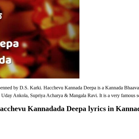
 penned by D.S. Karki. Hacchevu Kannada Deepa is a Kannada Bhaavage
 Uday Ankola, Supriya Acharya & Mangala Ravi. It is a very famous
acchevu Kannadada Deepa
lyrics in Kanna