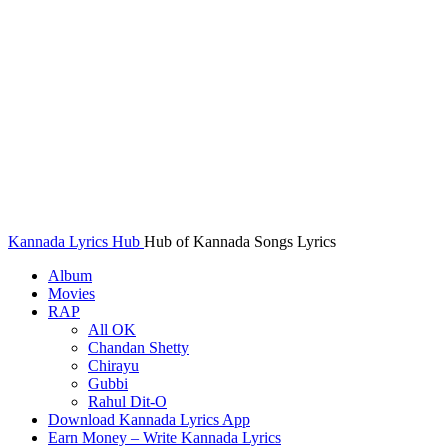
Kannada Lyrics Hub
Hub of Kannada Songs Lyrics
Album
Movies
RAP
All OK
Chandan Shetty
Chirayu
Gubbi
Rahul Dit-O
Download Kannada Lyrics App
Earn Money – Write Kannada Lyrics