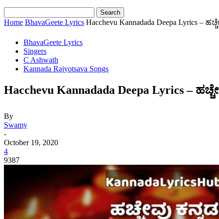
Home
BhavaGeete Lyrics
Hacchevu Kannadada Deepa Lyrics – ಹಚ್ಚೇವ
BhavaGeete Lyrics
Singers
C Ashwath
Kannada Rajyotsava Songs
Hacchevu Kannadada Deepa Lyrics – ಹಚ್ಚೇವು
By
Swamy
-
October 19, 2020
4
9387