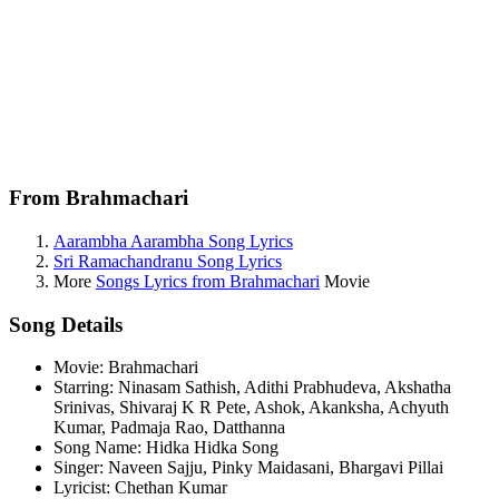
From Brahmachari
Aarambha Aarambha Song Lyrics
Sri Ramachandranu Song Lyrics
More
Songs Lyrics from Brahmachari
Movie
Song Details
Movie: Brahmachari
Starring: Ninasam Sathish, Adithi Prabhudeva, Akshatha
Srinivas, Shivaraj K R Pete, Ashok, Akanksha, Achyuth
Kumar, Padmaja Rao, Datthanna
Song Name: Hidka Hidka Song
Singer: Naveen Sajju, Pinky Maidasani, Bhargavi Pillai
Lyricist: Chethan Kumar