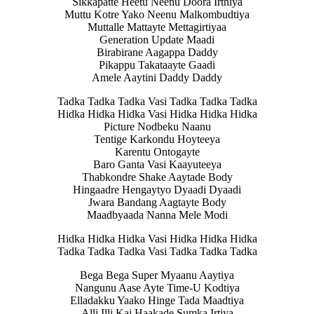
Sikkapatte Heetu Neenu Doora Irthiya
Muttu Kotre Yako Neenu Malkombudtiya
Muttalle Mattayte Mettagirtiyaa
Generation Update Maadi
Birabirane Aagappa Daddy
Pikappu Takataayte Gaadi
Amele Aaytini Daddy Daddy
Tadka Tadka Tadka Vasi Tadka Tadka Tadka
Hidka Hidka Hidka Vasi Hidka Hidka Hidka
Picture Nodbeku Naanu
Tentige Karkondu Hoyteeya
Karentu Ontogayte
Baro Ganta Vasi Kaayuteeya
Thabkondre Shake Aaytade Body
Hingaadre Hengaytyo Dyaadi Dyaadi
Jwara Bandang Aagtayte Body
Maadbyaada Nanna Mele Modi
Hidka Hidka Hidka Vasi Hidka Hidka Hidka
Tadka Tadka Tadka Vasi Tadka Tadka Tadka
Bega Bega Super Myaanu Aaytiya
Nangunu Aase Ayte Time-U Kodtiya
Elladakku Yaako Hinge Tada Maadtiya
Alli Illi Kai Haakade Sumka Irtiya