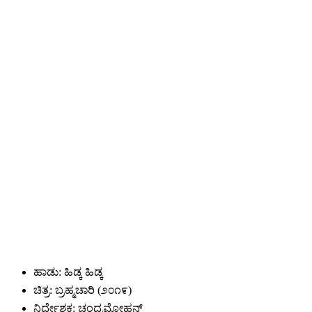
ಹಾಡು: ಹಿಡ್ಕ ಹಿಡ್ಕ
ಚಿತ್ರ: ಬ್ರಹ್ಮಚಾರಿ (೨೦೧೯)
ನಿರ್ದೇಶಕ: ಚಂದ್ರಮೋಹನ್