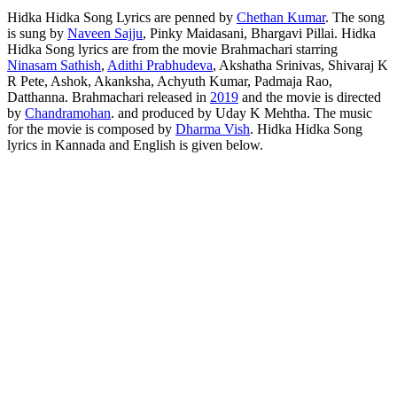
Hidka Hidka Song Lyrics are penned by
Chethan Kumar
. The song
is sung by
Naveen Sajju
, Pinky Maidasani, Bhargavi Pillai. Hidka
Hidka Song lyrics are from the movie Brahmachari starring
Ninasam Sathish
,
Adithi Prabhudeva
, Akshatha Srinivas, Shivaraj K
R Pete, Ashok, Akanksha, Achyuth Kumar, Padmaja Rao,
Datthanna. Brahmachari released in
2019
and the movie is directed
by
Chandramohan
. and produced by Uday K Mehtha. The music
for the movie is composed by
Dharma Vish
. Hidka Hidka Song
lyrics in Kannada and English is given below.