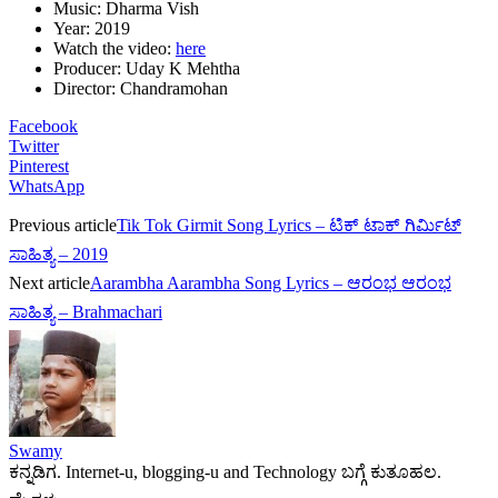
Music: Dharma Vish
Year: 2019
Watch the video:
here
Producer: Uday K Mehtha
Director: Chandramohan
Facebook
Twitter
Pinterest
WhatsApp
Previous article
Tik Tok Girmit Song Lyrics – ಟಿಕ್ ಟಾಕ್ ಗಿರ್ಮಿಟ್
ಸಾಹಿತ್ಯ – 2019
Next article
Aarambha Aarambha Song Lyrics – ಆರಂಭ ಆರಂಭ
ಸಾಹಿತ್ಯ – Brahmachari
Swamy
ಕನ್ನಡಿಗ. Internet-u, blogging-u and Technology ಬಗ್ಗೆ ಕುತೂಹಲ.