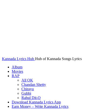
Kannada Lyrics Hub
Hub of Kannada Songs Lyrics
Album
Movies
RAP
All OK
Chandan Shetty
Chirayu
Gubbi
Rahul Dit-O
Download Kannada Lyrics App
Earn Money – Write Kannada Lyrics