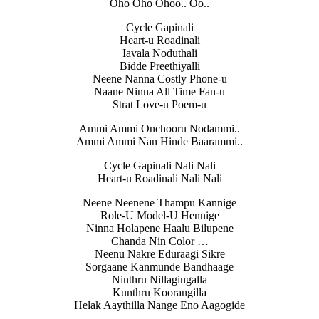
Oho Oho Ohoo.. Oo..
Cycle Gapinali
Heart-u Roadinali
Iavala Noduthali
Bidde Preethiyalli
Neene Nanna Costly Phone-u
Naane Ninna All Time Fan-u
Strat Love-u Poem-u
Ammi Ammi Onchooru Nodammi..
Ammi Ammi Nan Hinde Baarammi..
Cycle Gapinali Nali Nali
Heart-u Roadinali Nali Nali
Neene Neenene Thampu Kannige
Role-U Model-U Hennige
Ninna Holapene Haalu Bilupene
Chanda Nin Color …
Neenu Nakre Eduraagi Sikre
Sorgaane Kanmunde Bandhaage
Ninthru Nillagingalla
Kunthru Koorangilla
Helak Aaythilla Nange Eno Aagogide