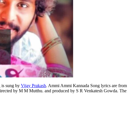
g is sung by
Vijay Prakash
. Ammi Ammi Kannada Song lyrics are from t
directed by M M Mutthu. and produced by S R Venkatesh Gowda. The 