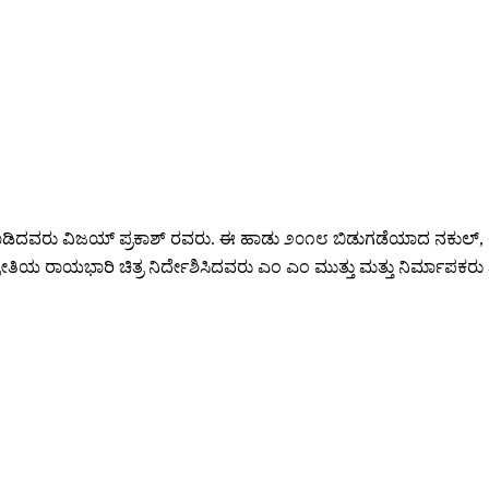
ು ಹಾಡಿದವರು ವಿಜಯ್ ಪ್ರಕಾಶ್ ರವರು. ಈ ಹಾಡು ೨೦೧೮ ಬಿಡುಗಡೆಯಾದ ನಕುಲ್
ಪ್ರೀತಿಯ ರಾಯಭಾರಿ ಚಿತ್ರ ನಿರ್ದೇಶಿಸಿದವರು ಎಂ ಎಂ ಮುತ್ತು ಮತ್ತು ನಿರ್ಮಾಪಕ