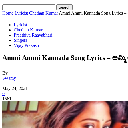
Home
Lyricist
Chethan Kumar
Ammi Ammi Kannada Song Lyrics – ಅಮ
Lyricist
Chethan Kumar
Preethiya Raayabhari
Singers
Vijay Prakash
Ammi Ammi Kannada Song Lyrics – ಅಮ್ಮಿ ಅ
By
Swamy
-
May 24, 2021
0
1561