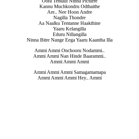
Oora Tentalli Ninna Picturre
Kannu Muchkondru Odthaithe
Are.. Nee Hoon Andre
Nagilla Thondre
Aa Naalku Tentanne Haakthine
Yaaru Kelangilla
Eduru Nillangilla
Ninna Bitre Nange Eega Yaaru Kaantha Illa
Ammi Ammi Onchooru Nodammi..
Ammi Ammi Nan Hinde Baarammi..
Ammi Ammi Ammi
Ammi Ammi Ammi Samagamamapa
Ammi Ammi Ammi Hey.. Ammi