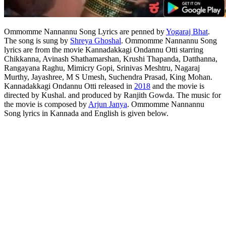
Ommomme Nannannu Song Lyrics are penned by
Yogaraj Bhat
.
The song is sung by
Shreya Ghoshal
. Ommomme Nannannu Song
lyrics are from the movie Kannadakkagi Ondannu Otti starring
Chikkanna, Avinash Shathamarshan, Krushi Thapanda, Datthanna,
Rangayana Raghu, Mimicry Gopi, Srinivas Meshtru, Nagaraj
Murthy, Jayashree, M S Umesh, Suchendra Prasad, King Mohan.
Kannadakkagi Ondannu Otti released in
2018
and the movie is
directed by Kushal. and produced by Ranjith Gowda. The music for
the movie is composed by
Arjun Janya
. Ommomme Nannannu
Song lyrics in Kannada and English is given below.