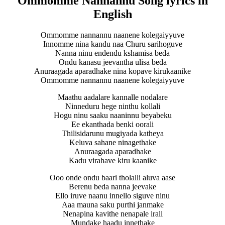
Ommomme Nannannu Song lyrics in
English
Ommomme nannannu naanene kolegaiyyuve
Innomme nina kandu naa Churu sarihoguve
Nanna ninu endendu kshamisa beda
Ondu kanasu jeevantha ulisa beda
Anuraagada aparadhake nina kopave kirukaanike
Ommomme nannannu naanene kolegaiyyuve
Maathu aadalare kannalle nodalare
Ninneduru hege ninthu kollali
Hogu ninu saaku naaninnu beyabeku
Ee ekanthada benki oorali
Thilisidarunu mugiyada katheya
Keluva sahane ninagethake
Anuraagada aparadhake
Kadu virahave kiru kaanike
Ooo onde ondu baari tholalli aluva aase
Berenu beda nanna jeevake
Ello iruve naanu innello siguve ninu
Aaa mauna saku purthi janmake
Nenapina kavithe nenapale irali
Mundake haadu innethake