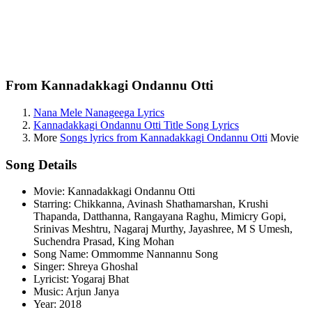
From Kannadakkagi Ondannu Otti
Nana Mele Nanageega Lyrics
Kannadakkagi Ondannu Otti Title Song Lyrics
More
Songs lyrics from Kannadakkagi Ondannu Otti
Movie
Song Details
Movie: Kannadakkagi Ondannu Otti
Starring: Chikkanna, Avinash Shathamarshan, Krushi
Thapanda, Datthanna, Rangayana Raghu, Mimicry Gopi,
Srinivas Meshtru, Nagaraj Murthy, Jayashree, M S Umesh,
Suchendra Prasad, King Mohan
Song Name: Ommomme Nannannu Song
Singer: Shreya Ghoshal
Lyricist: Yogaraj Bhat
Music: Arjun Janya
Year: 2018