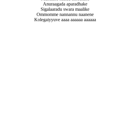
Anuraagada aparadhake
Sigalaaradu swara maalike
Ommomme nannannu naanene
Kolegaiyyuve aaaa aaaaaa aaaaaa