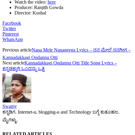
Watch the video:
here
Producer: Ranjith Gowda
Director: Kushal
Facebook
Twitter
Pinterest
WhatsApp
Previous article
Nana Mele Nanageega Lyrics – ನನ ಮೇಲೆ ನನಗೀಗ –
Kannadakkagi Ondannu Otti
Next article
Kannadakkagi Ondannu Otti Title Song Lyrics –
ಕನ್ನಡಕ್ಕಾಗಿ ಒಂದನ್ನು ಒತ್ತಿ
Swamy
ಕನ್ನಡಿಗ. Internet-u, blogging-u and Technology ಬಗ್ಗೆ ಕುತೂಹಲ.
ಮೈಗಳ್ಳು.
RELATED ARTICLES