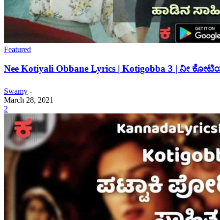
Featured
Nee Kotiyali Obbane Lyrics | Kotigobba 3 | ನೀ ಕೋಟಿಯಲ
Swamy
-
March 28, 2021
2