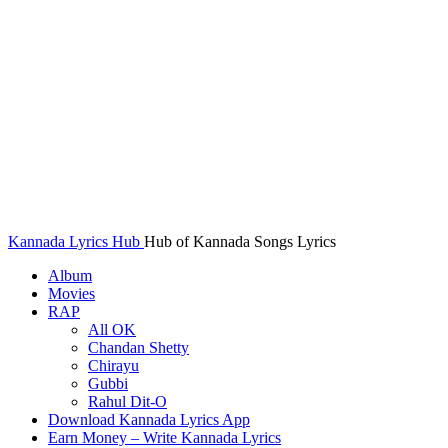
Kannada Lyrics Hub
Hub of Kannada Songs Lyrics
Album
Movies
RAP
All OK
Chandan Shetty
Chirayu
Gubbi
Rahul Dit-O
Download Kannada Lyrics App
Earn Money – Write Kannada Lyrics