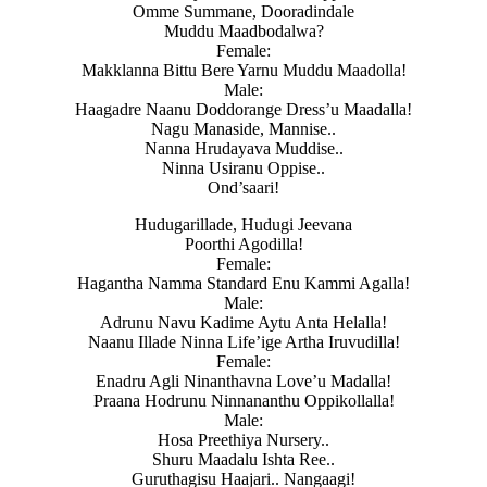
Omme Summane, Dooradindale
Muddu Maadbodalwa?
Female:
Makklanna Bittu Bere Yarnu Muddu Maadolla!
Male:
Haagadre Naanu Doddorange Dress’u Maadalla!
Nagu Manaside, Mannise..
Nanna Hrudayava Muddise..
Ninna Usiranu Oppise..
Ond’saari!
Hudugarillade, Hudugi Jeevana
Poorthi Agodilla!
Female:
Hagantha Namma Standard Enu Kammi Agalla!
Male:
Adrunu Navu Kadime Aytu Anta Helalla!
Naanu Illade Ninna Life’ige Artha Iruvudilla!
Female:
Enadru Agli Ninanthavna Love’u Madalla!
Praana Hodrunu Ninnananthu Oppikollalla!
Male:
Hosa Preethiya Nursery..
Shuru Maadalu Ishta Ree..
Guruthagisu Haajari.. Nangaagi!