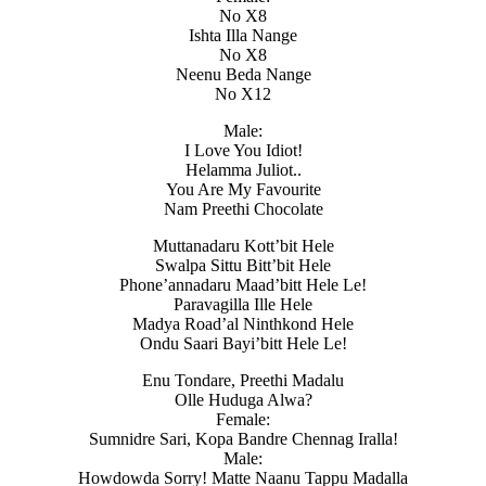
No X8
Ishta Illa Nange
No X8
Neenu Beda Nange
No X12
Male:
I Love You Idiot!
Helamma Juliot..
You Are My Favourite
Nam Preethi Chocolate
Muttanadaru Kott’bit Hele
Swalpa Sittu Bitt’bit Hele
Phone’annadaru Maad’bitt Hele Le!
Paravagilla Ille Hele
Madya Road’al Ninthkond Hele
Ondu Saari Bayi’bitt Hele Le!
Enu Tondare, Preethi Madalu
Olle Huduga Alwa?
Female:
Sumnidre Sari, Kopa Bandre Chennag Iralla!
Male:
Howdowda Sorry! Matte Naanu Tappu Madalla