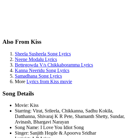
Also From Kiss
Sheela Susheela Song Lyrics
Neene Modalu Lyrics
Bettegowda V/s Chikkaboramma Lyrics
Kanna Neeridu Song Lyrics
Samadhana Song Lyrics
More
Lyrics from Kiss movie
Song Details
Movie: Kiss
Starring: Virat, Srileela, Chikkanna, Sadhu Kokila,
Datthanna, Shivaraj K R Pete, Shamanth Shetty, Sundar,
Avinash, Bhargavi Narayan
Song Name: I Love You Idiot Song
Singer: Sanjith Hegde & Apoorva Sridhar