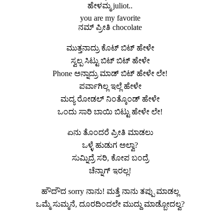
ಹೇಳಮ್ಮ juliot..
you are my favorite
ನಮ್ ಪ್ರೀತಿ chocolate
ಮುತ್ತನಾದ್ರು ಕೊಟ್ ಬಿಟ್ ಹೇಳೇ
ಸ್ವಲ್ಪ ಸಿಟ್ಟು ಬಿಟ್ ಬಿಟ್ ಹೇಳೇ
Phone ಅನ್ನಾದ್ರು ಮಾಡ್ ಬಿಟ್ ಹೇಳೇ ಲೇ!
ಪರ್ವಾಗಿಲ್ಲ ಇಲ್ಲೆ ಹೇಳೇ
ಮದ್ಯ ರೋಡಲ್ ನಿಂತ್ಕೊಂಡ್ ಹೇಳೇ
ಒಂದು ಸಾರಿ ಬಾಯಿ ಬಿಟ್ಟು ಹೇಳೇ ಲೇ!
ಏನು ತೊಂದರೆ ಪ್ರೀತಿ ಮಾಡಲು
ಒಳ್ಳೆ ಹುಡುಗ ಅಲ್ವಾ?
ಸುಮ್ನಿದ್ರೆ ಸರಿ, ಕೋಪ ಬಂದ್ರೆ
ಚೆನ್ನಾಗ್ ಇರಲ್ಲ!
ಹೌದೌದ sorry ನಾನು! ಮತ್ತೆ ನಾನು ತಪ್ಪು ಮಾಡಲ್ಲ
ಒಮ್ಮೆ ಸುಮ್ಮನೆ, ದೂರದಿಂದಲೇ ಮುದ್ದು ಮಾಡ್ಬೋದಲ್ವ?