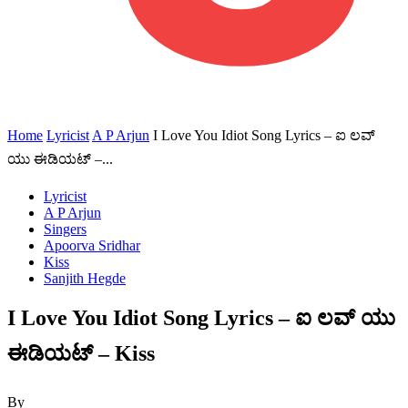
Home
Lyricist
A P Arjun
I Love You Idiot Song Lyrics – ಐ ಲವ್
ಯು ಈಡಿಯಟ್ –...
Lyricist
A P Arjun
Singers
Apoorva Sridhar
Kiss
Sanjith Hegde
I Love You Idiot Song Lyrics – ಐ ಲವ್ ಯು
ಈಡಿಯಟ್ – Kiss
By