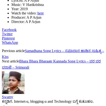
Lyricist: A P Arjun
Music: V Harikrishna
Year: 2019
Watch the video:
here
Producer: A P Arjun
Director: A P Arjun
Facebook
Twitter
Pinterest
WhatsApp
Previous article
Samadhana Song Lyrics – ಸಮಾಧಾನ ಹಾಡಿನ ಸಾಹಿತ್ಯ –
Kiss
Next article
Bhara Bhara Bharaate Kannada Song Lyrics – ಭರ ಭರ
ಭರಾಟೆ – Srimurali
Swamy
ಕನ್ನಡಿಗ. Internet-u, blogging-u and Technology ಬಗ್ಗೆ ಕುತೂಹಲ.