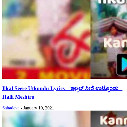
Ilkal Seere Utkondu Lyrics – ಇಲ್ಕಲ್ ಸೀರೆ ಉಟ್ಕೊಂಡು –
Halli Meshtru
Sahadeva
-
January 10, 2021