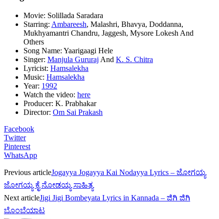
Movie: Solillada Saradara
Starring:
Ambareesh
, Malashri, Bhavya, Doddanna,
Mukhyamantri Chandru, Jaggesh, Mysore Lokesh And
Others
Song Name: Yaarigaagi Hele
Singer:
Manjula Gururaj
And
K. S. Chitra
Lyricist:
Hamsalekha
Music:
Hamsalekha
Year:
1992
Watch the video:
here
Producer: K. Prabhakar
Director:
Om Sai Prakash
Facebook
Twitter
Pinterest
WhatsApp
Previous article
Jogayya Jogayya Kai Nodayya Lyrics – ಜೋಗಯ್ಯ
ಜೋಗಯ್ಯ ಕೈ ನೋಡಯ್ಯ ಸಾಹಿತ್ಯ
Next article
Jigi Jigi Bombeyata Lyrics in Kannada – ಜಿಗಿ ಜಿಗಿ
ಬೊಂಬೆಯಾಟ