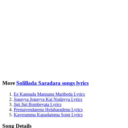
More
Solillada Saradara songs lyrics
Ee Kannada Mannanu Maribeda Lyrics
Jogayya Jogayya Kai Nodayya Lyrics
Jigi Jigi Bombeyata Lyrics
Premavendarenu Helabaradenu Lyrics
Kaveramma Kapadamma Song Lyrics
Song Details