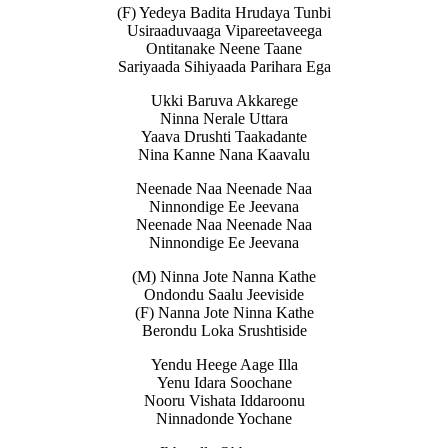
(F) Yedeya Badita Hrudaya Tunbi
Usiraaduvaaga Vipareetaveega
Ontitanake Neene Taane
Sariyaada Sihiyaada Parihara Ega
Ukki Baruva Akkarege
Ninna Nerale Uttara
Yaava Drushti Taakadante
Nina Kanne Nana Kaavalu
Neenade Naa Neenade Naa
Ninnondige Ee Jeevana
Neenade Naa Neenade Naa
Ninnondige Ee Jeevana
(M) Ninna Jote Nanna Kathe
Ondondu Saalu Jeeviside
(F) Nanna Jote Ninna Kathe
Berondu Loka Srushtiside
Yendu Heege Aage Illa
Yenu Idara Soochane
Nooru Vishata Iddaroonu
Ninnadonde Yochane