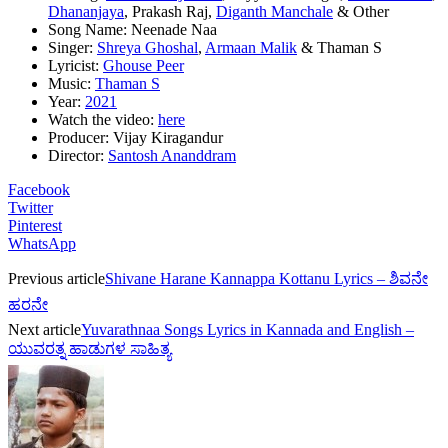
Dhananjaya
, Prakash Raj,
Diganth Manchale
& Other
Song Name: Neenade Naa
Singer:
Shreya Ghoshal
,
Armaan Malik
& Thaman S
Lyricist:
Ghouse Peer
Music:
Thaman S
Year:
2021
Watch the video:
here
Producer: Vijay Kiragandur
Director:
Santosh Ananddram
Facebook
Twitter
Pinterest
WhatsApp
Previous article
Shivane Harane Kannappa Kottanu Lyrics – ಶಿವನೇ
ಹರನೇ
Next article
Yuvarathnaa Songs Lyrics in Kannada and English –
ಯುವರತ್ನ ಹಾಡುಗಳ ಸಾಹಿತ್ಯ