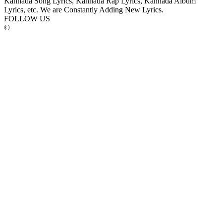
Kannada Song Lyrics, Kannada Rap Lyrics, Kannada Album
Lyrics, etc. We are Constantly Adding New Lyrics.
FOLLOW US
©