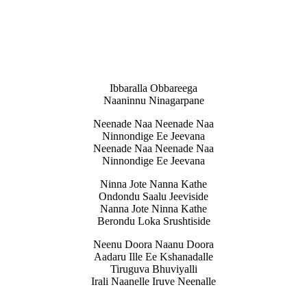
Ibbaralla Obbareega
Naaninnu Ninagarpane
Neenade Naa Neenade Naa
Ninnondige Ee Jeevana
Neenade Naa Neenade Naa
Ninnondige Ee Jeevana
Ninna Jote Nanna Kathe
Ondondu Saalu Jeeviside
Nanna Jote Ninna Kathe
Berondu Loka Srushtiside
Neenu Doora Naanu Doora
Aadaru Ille Ee Kshanadalle
Tiruguva Bhuviyalli
Irali Naanelle Iruve Neenalle