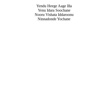
Yendu Heege Aage Illa
Yenu Idara Soochane
Nooru Vishata Iddaroonu
Ninnadonde Yochane