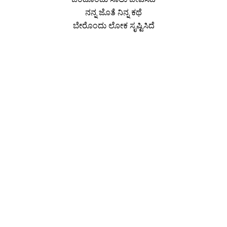
ನನ್ನ ಜೊತೆ ನಿನ್ನ ಕಥೆ
ಬೇರೊಂದು ಲೋಕ ಸೃಷ್ಟಿಸಿದೆ