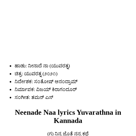
ಹಾಡು: ನೀನಾದೆ ನಾ (ಯುವರತ್ನ)
ಚಿತ್ರ: ಯುವರತ್ನ (೨೦೨೧)
ನಿರ್ದೇಶಕ: ಸಂತೋಷ್ ಆನಂದ್ರಾಮ್
ನಿರ್ಮಾಪಕ: ವಿಜಯ್ ಕಿರಾಗಂದೂರ್
ಸಂಗೀತ: ತಮನ್ ಎಸ್
Neenade Naa lyrics Yuvarathna in
Kannada
(ಗ) ನಿನ್ನ ಜೊತೆ ನನ್ನ ಕಥೆ